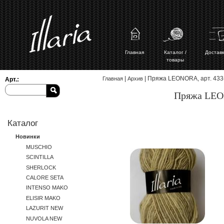
Главная
Каталог /
Доставк
товары
Вы здесь
|
| Пряжа LEONORA, арт. 433
Главная
Архив
Арт.:
Пряжа LEON
Каталог
Новинки
MUSCHIO
SCINTILLA
SHERLOCK
CALORE SETA
INTENSO MAKO
ELISIR MAKO
LAZURIT NEW
NUVOLA NEW