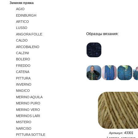
Зимняя пряжа
AGIO
EDINBURGH
ARTICO
LUSSO
Образцы вязания:
ANGORA FOLLE
CALDO
ARCOBALENO
CALZINI
BOLERO
FREDDO
CATENA
PITTURA
INVERNO
MAGICO
MERINO AQUILA
MERINO PURO
MERINO VERO
MERINOS LARI
MISTERO
NARCISO
43301
Артикул:
PITTURA SOTTILE