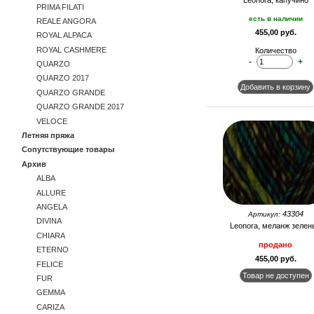
Leonora, капучино
PRIMA FILATI
есть в наличии
REALE ANGORA
455,00 руб.
ROYAL ALPACA
ROYAL CASHMERE
Количество
-
+
QUARZO
QUARZO 2017
QUARZO GRANDE
QUARZO GRANDE 2017
VELOCE
Летняя пряжа
Сопутствующие товары
Архив
ALBA
ALLURE
ANGELA
43304
Артикул:
DIVINA
Leonora, меланж зелен
CHIARA
продано
ETERNO
455,00 руб.
FELICE
FUR
GEMMA
CARIZA